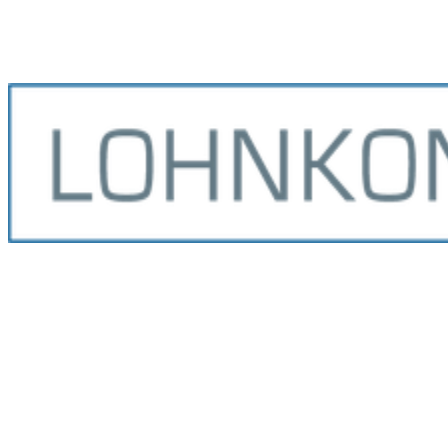
§ 40 (2) Satz 2 Nr. 1b EStG
Aufmerksamkeiten
R 19.6 LStR