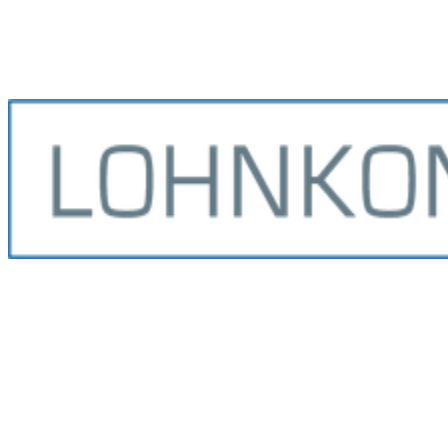
Erholungsbeihilfe
§40 Abs. 2 Satz 1 Nr. 1 EStG
Aufmerksamkeiten
R 19.6 LStR