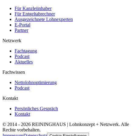
Für Kanzleiinhaber
Für Entgeltabrechner
Ausgezeichnete Lohnexperten
E-Portal
Partner
Netzwerk
Fachtagung
Podcast
Aktuelles
Fachwissen
Nettolohnoptimierung
Podcast
Kontakt
Persönliches Gespräch
Kontakt
© 2014 -
2026
REININGHAUS | Lohnkonzept + Netzwerk. Alle
Rechte vorbehalten.
Impressum
Datenschutz
Cookie-Einstellungen